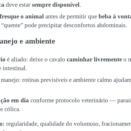
ca
deve estar
sempre disponível
.
fresque o animal
antes de permitir que
beba à vont
 “quente” pode precipitar desconfortos abdominais.
anejo e ambiente
rio
é aliado: deixe o cavalo
caminhar livremente
o m
 intestinal.
manejo: rotinas previsíveis e ambiente calmo ajudam 
ção em dia
conforme protocolo veterinário — parasit
e cólica.
o:
regularidade, qualidade do volumoso, fracionamen