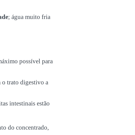
ade
; água muito fria
áximo possível para
o trato digestivo a
as intestinais estão
to do concentrado,