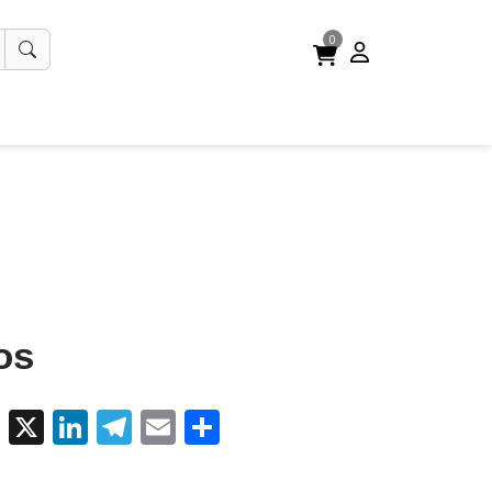
0
os
cebook
WhatsApp
X
LinkedIn
Telegram
Email
Share