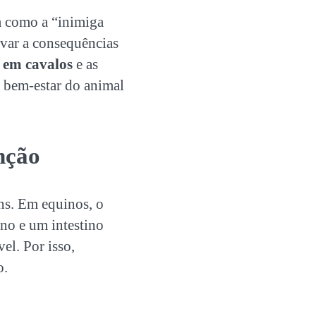
a como a “inimiga
evar a consequências
a em cavalos
e as
o bem-estar do animal
nção
ns. Em equinos, o
no e um intestino
el. Por isso,
o.