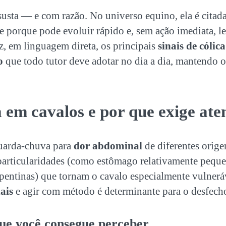
susta — e com razão. No universo equino, ela é citad
porque pode evoluir rápido e, sem ação imediata, l
uz, em linguagem direta, os principais
sinais de cólic
o
que todo tutor deve adotar no dia a dia, mantendo 
a em cavalos e por que exige ate
uarda-chuva para
dor abdominal
de diferentes orige
particularidades (como estômago relativamente peque
pentinas) que tornam o cavalo especialmente vulneráv
nais
e agir com método é determinante para o desfech
que você consegue perceber