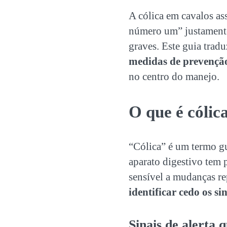
A cólica em cavalos as
número um” justamente 
graves. Este guia trad
medidas de prevençã
no centro do manejo.
O que é cólic
“Cólica” é um termo g
aparato digestivo tem 
sensível a mudanças re
identificar cedo os si
Sinais de alerta 