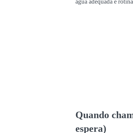
água adequada e rotin
Quando chamar
espera)