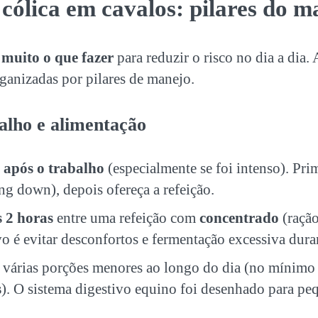
cólica em cavalos: pilares do m
 muito o que fazer
para reduzir o risco no dia a dia
rganizadas por pilares de manejo.
balho e alimentação
 após o trabalho
(especialmente se foi intenso). Pr
ng down), depois ofereça a refeição.
 2 horas
entre uma refeição com
concentrado
(ração
vo é evitar desconfortos e fermentação excessiva dura
várias porções menores ao longo do dia (no mínim
s
). O sistema digestivo equino foi desenhado para pe