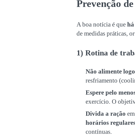
Prevenção de 
A boa notícia é que
há
de medidas práticas, o
1) Rotina de tra
Não alimente logo
resfriamento (cooli
Espere pelo menos
exercício. O objeti
Divida a ração
em 
horários regulare
contínuas.