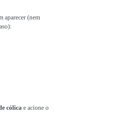
m aparecer (nem
aso):
de cólica
e acione o