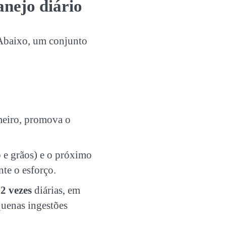
anejo diário
. Abaixo, um conjunto
imeiro, promova o
 e grãos) e o próximo
nte o esforço.
o
2 vezes
diárias, em
quenas ingestões