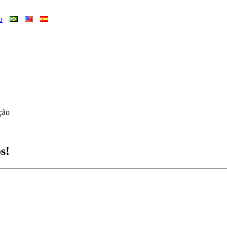
o
ção
s!