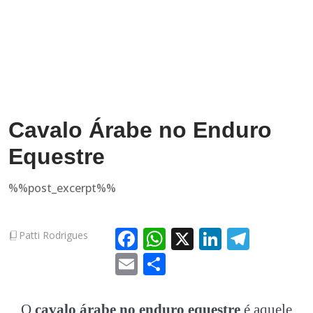
Cavalo Árabe no Enduro
Equestre
%%post_excerpt%%
Facebook
WhatsApp
X
LinkedIn
Teleg
Patti Rodrigues
Email
Share
O
cavalo árabe no enduro equestre
é aquele